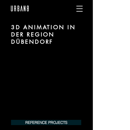
3D ANIMATION IN
DER REGION
DÜBENDORF
Wir sind URBAN 8 - Studio im Bereich 3D
Animation für Architektur und Immobilien
in der Region Dübendorf.
Für mehr Informationen kontaktieren Sie
uns telefonisch oder per Mail. Gerne
erstellen wir Ihnen ein Angebot für Ihr
Projekt.
Tel.:
+49 (0) 157 30 12 15 08
info@urban8.de
REFERENCE PROJECTS