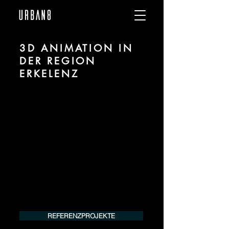
3D ANIMATION IN
DER REGION
ERKELENZ
Wir sind URBAN 8 - Studio im Bereich 3D
Animation für Architektur und Immobilien
in der Region Erkelenz.
Für mehr Informationen kontaktieren Sie
uns telefonisch oder per Mail. Gerne
erstellen wir Ihnen ein Angebot für Ihr
Projekt.
Tel.:
+49 (0) 157 30 12 15 08
info@urban8.de
REFERENZPROJEKTE