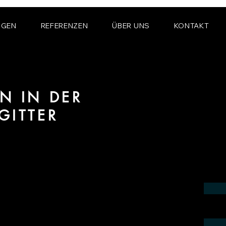
NGEN
REFERENZEN
ÜBER UNS
KONTAKT
N IN DER
GITTER
ereich 3D Animation für Architektur und
er.