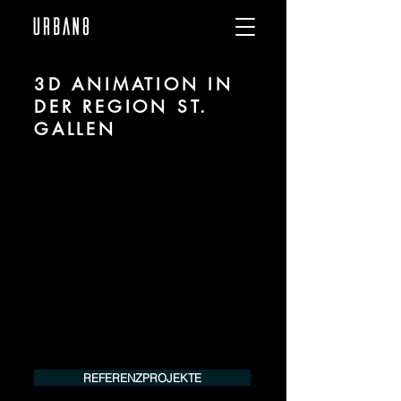
3D ANIMATION IN
DER REGION ST.
GALLEN
Wir sind URBAN 8 - Studio im Bereich 3D
Animation für Architektur und Immobilien
in der Region St. Gallen.
Für mehr Informationen kontaktieren Sie
uns telefonisch oder per Mail. Gerne
erstellen wir Ihnen ein Angebot für Ihr
Projekt.
Tel.:
+49 (0) 157 30 12 15 08
info@urban8.de
REFERENZPROJEKTE