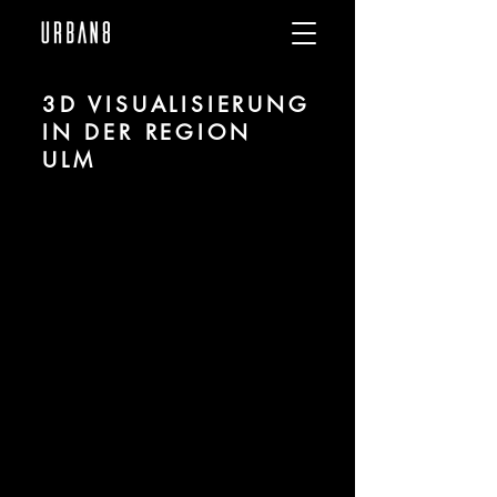
3D VISUALISIERUNG
IN DER REGION
ULM
Wir sind
URBAN 8
- 3D-Studio im
Bereich fotorealistischer Visualisierung
für Architektur und Immobilien in der
Region Ulm.
Für mehr Informationen kontaktieren
Sie uns telefonisch oder per Mail.
Gerne erstellen wir Ihnen ein Angebot
für Ihr Projekt.
Tel.:
+49 (0) 157 30 12 15 08
info@urban8.de