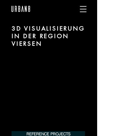
3D VISUALISIERUNG
IN DER REGION
VIERSEN
Wir sind URBAN 8 - 3D-Studio im Bereich
fotorealistischer Visualisierung für
Architektur und Immobilien in der Region
Viersen.
Für mehr Informationen kontaktieren Sie
uns telefonisch oder per Mail. Gerne
erstellen wir Ihnen ein Angebot für Ihr
Projekt.
Tel.:
+49 (0) 157 30 12 15 08
info@urban8.de
REFERENCE PROJECTS