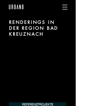
RENDERINGS IN
DER REGION BAD
KREUZNACH
Wir sind URBAN 8 - 3D-Studio im Bereich
fotorealistischer Renderings für
Architektur und Immobilien in der Region
Bad Kreuznach.
Für mehr Informationen kontaktieren Sie
uns telefonisch oder per Mail. Gerne
erstellen wir Ihnen ein Angebot für Ihr
Projekt.
Tel.:
+49 (0) 157 30 12 15 08
info@urban8.de
REFERENZPROJEKTE