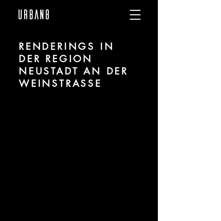
RENDERINGS IN
DER REGION
NEUSTADT AN DER
WEINSTRASSE
Wir sind URBAN 8 - 3D-Studio im Bereich
fotorealistischer Renderings für
Architektur und Immobilien in der Region
Neustadt an der Weinstraße.
Für mehr Informationen kontaktieren Sie
uns telefonisch oder per Mail. Gerne
erstellen wir Ihnen ein Angebot für Ihr
Projekt.
Tel.:
+49 (0) 157 30 12 15 08
info@urban8.de