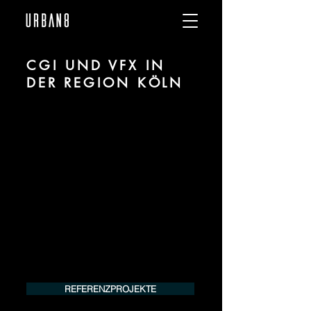
CGI UND VFX IN
DER REGION KÖLN
Wir sind URBAN 8 - Studio im Bereich CGI
und VFX für alle Branchen in der Region
Köln.
Für mehr Informationen unserer
Leistungen kontaktieren Sie uns
telefonisch oder per Mail. Gerne
erstellen wir Ihnen ein Angebot für Ihr
Projekt.
Tel.:
+49 (0) 157 30 12 15 08
info@urban8.de
REFERENZPROJEKTE