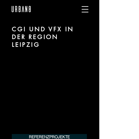
CGI UND VFX IN
DER REGION
LEIPZIG
Wir sind URBAN 8 - Studio im Bereich CGI
und VFX für alle Branchen in der Region
Leipzig.
Für mehr Informationen unserer
Leistungen kontaktieren Sie uns
telefonisch oder per Mail. Gerne
erstellen wir Ihnen ein Angebot für Ihr
Projekt.
Tel.:
+49 (0) 157 30 12 15 08
info@urban8.de
REFERENZPROJEKTE