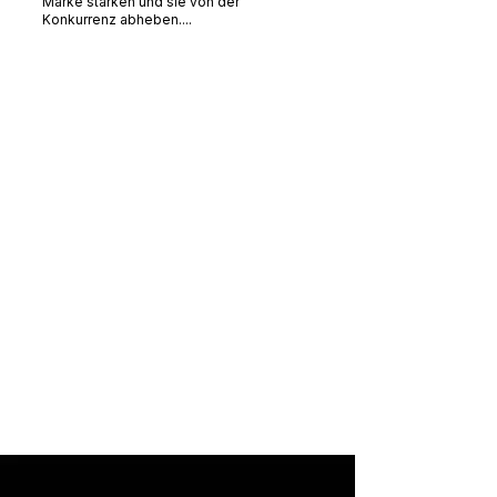
Marke stärken und sie von der
Konkurrenz abheben....