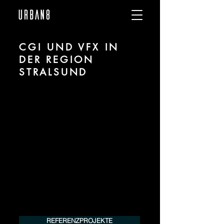
CGI UND VFX IN
DER REGION
STRALSUND
Wir sind URBAN 8 - Studio im Bereich CGI
und VFX für alle Branchen in der Region
Stralsund.
Für mehr Informationen unserer
Leistungen kontaktieren Sie uns
telefonisch oder per Mail. Gerne
erstellen wir Ihnen ein Angebot für Ihr
Projekt.
Tel.:
+49 (0) 157 30 12 15 08
info@urban8.de
REFERENZPROJEKTE