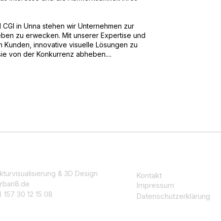
nd CGI in Unna stehen wir Unternehmen zur
Leben zu erwecken. Mit unserer Expertise und
 Kunden, innovative visuelle Lösungen zu
sie von der Konkurrenz abheben....
kturvisualisierung & 3D Design
Kontakt
rban8.de
Impressum
 157 30 12 15 08
Datenschutzerklärung