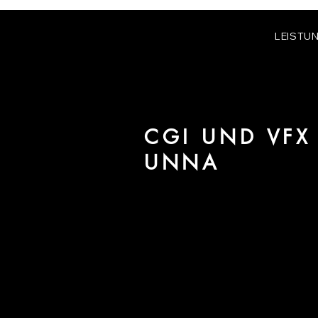
LEISTU
CGI UND VFX
UNNA
Wir sind URBAN 8 - Studio im B
der Region Unna.