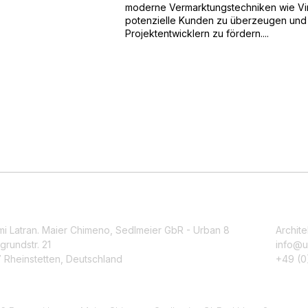
moderne Vermarktungstechniken wie Virt
potenzielle Kunden zu überzeugen und
Projektentwicklern zu fördern....
mi Latran. Maier Chimeno, Sedlmeier GbR - Urban 8
Archite
grundstr. 21
info@u
 Rheinstetten, Deutschland
+49 (0)