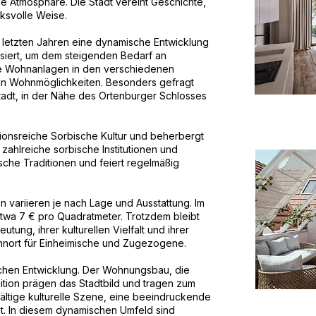
lle Atmosphäre. Die Stadt vereint Geschichte,
cksvolle Weise.
 letzten Jahren eine dynamische Entwicklung
siert, um dem steigenden Bedarf an
 Wohnanlagen in den verschiedenen
e an Wohnmöglichkeiten. Besonders gefragt
tadt, in der Nähe des Ortenburger Schlosses
itionsreiche Sorbische Kultur und beherbergt
ahlreiche sorbische Institutionen und
bische Traditionen und feiert regelmäßig
 variieren je nach Lage und Ausstattung. Im
etwa 7 € pro Quadratmeter. Trotzdem bleibt
tung, ihrer kulturellen Vielfalt und ihrer
ohnort für Einheimische und Zugezogene.
ischen Entwicklung. Der Wohnungsbau, die
adition prägen das Stadtbild und tragen zum
fältige kulturelle Szene, eine beeindruckende
ät. In diesem dynamischen Umfeld sind