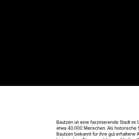
Für mehr Informationen kontakt
Gerne erstellen wir Ihnen ein An
Tel.: +49 (0) 157 30 12 15 08
info@urban8.de
Bautzen ist eine faszinierende Stadt im
etwa 40.000 Menschen. Als historische Sta
Bautzen bekannt für ihre gut erhaltene A