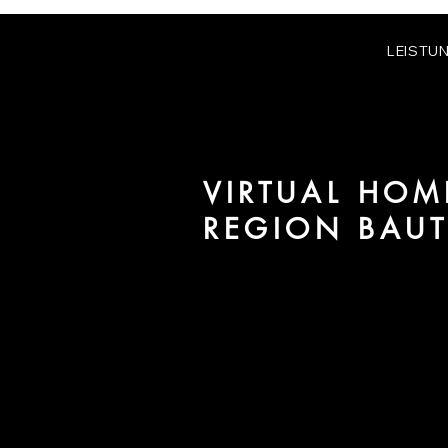
LEISTU
VIRTUAL HOM
REGION BAU
Wir sind URBAN 8 - Studio im B
für Projekte in der Region Baut