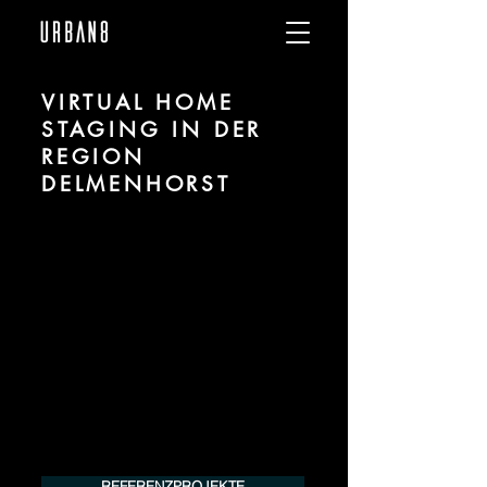
VIRTUAL HOME
STAGING IN DER
REGION
DELMENHORST
Wir sind URBAN 8 - Studio im Bereich
Virtual und Digital Home Staging für
Projekte in der Region Delmenhorst.
Für mehr Informationen kontaktieren Sie
uns telefonisch oder per Mail. Gerne
erstellen wir Ihnen ein Angebot für Ihr
Projekt.
Tel.:
+49 (0) 157 30 12 15 08
info@urban8.de
REFERENZPROJEKTE