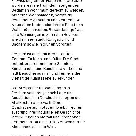
Entwicklung erlebt. Neue Wohnprojekte
wurden realisiert, um dem steigenden
Bedarf an Wohnraum gerecht zu werden.
Moderne Wohnanlagen, sorgfältig
restaurierte Altbauten und zeitgemäße
Neubauten bieten eine breite Palette an
Wohnmöglichkeiten. Besonders gefragt
sind Wohnungen in zentralen Bezirken
wie der Innenstadt, Königsdorf und
Bachem sowie in grünen Vororten.
Frechen ist auch ein bedeutendes
Zentrum für Kunst und Kultur. Die Stadt
beherbergt renommierte Galerien,
Kunsthändler und Kunsthandwerker und
lädt Besucher aus nah und fern ein, die
vielfältige Kunstszene zu erkunden.
Die Mietpreise für Wohnungen in
Frechen variieren je nach Lage und
Ausstattung. Im Durchschnitt liegen die
Mietkosten bei etwa 9 € pro
Quadratmeter. Trotzdem bleibt Frechen
aufgrund ihrer industriellen Geschichte,
ihrer kulturellen Vielfalt und ihrer hohen
Lebensqualität ein attraktiver Wohnort für
Menschen aus aller Welt.