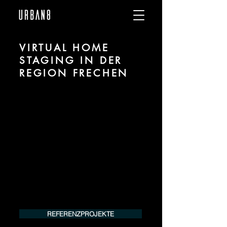
VIRTUAL HOME
STAGING IN DER
REGION FRECHEN
Wir sind URBAN 8 - Studio im Bereich
Virtual und Digital Home Staging für
Projekte in der Region Frechen.
Für mehr Informationen kontaktieren Sie
uns telefonisch oder per Mail. Gerne
erstellen wir Ihnen ein Angebot für Ihr
Projekt.
Tel.:
+49 (0) 157 30 12 15 08
info@urban8.de
REFERENZPROJEKTE