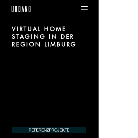
VIRTUAL HOME
STAGING IN DER
REGION LIMBURG
Wir sind URBAN 8 - Studio im Bereich
Virtual und Digital Home Staging für
Projekte in der Region Limburg.
Für mehr Informationen kontaktieren Sie
uns telefonisch oder per Mail. Gerne
erstellen wir Ihnen ein Angebot für Ihr
Projekt.
Tel.:
+49 (0) 157 30 12 15 08
info@urban8.de
REFERENZPROJEKTE