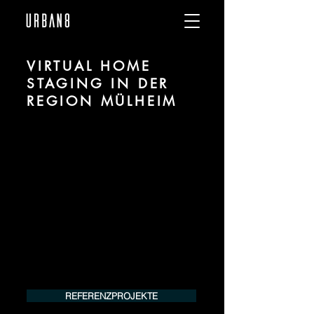
VIRTUAL HOME
STAGING IN DER
REGION MÜLHEIM
Wir sind URBAN 8 - Studio im Bereich
Virtual und Digital Home Staging für
Projekte in der Region Mülheim.
Für mehr Informationen kontaktieren Sie
uns telefonisch oder per Mail. Gerne
erstellen wir Ihnen ein Angebot für Ihr
Projekt.
Tel.:
+49 (0) 157 30 12 15 08
info@urban8.de
REFERENZPROJEKTE