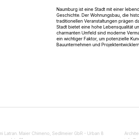
Naumburg ist eine Stadt mit einer leben
Geschichte. Der Wohnungsbau, die hist
traditionellen Veranstaltungen prägen d
Stadt bietet eine hohe Lebensqualität u
charmanten Umfeld sind moderne Vermar
ein wichtiger Faktor, um potenzielle K
Bauunternehmen und Projektentwicklern z
mi Latran. Maier Chimeno, Sedlmeier GbR - Urban 8
Archite