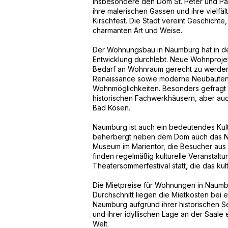
insbesondere den Dom St. Peter und Pa
ihre malerischen Gassen und ihre vielf
Kirschfest. Die Stadt vereint Geschichte,
charmanten Art und Weise.
Der Wohnungsbau in Naumburg hat in de
Entwicklung durchlebt. Neue Wohnprojek
Bedarf an Wohnraum gerecht zu werden. 
Renaissance sowie moderne Neubauten b
Wohnmöglichkeiten. Besonders gefragt s
historischen Fachwerkhäusern, aber au
Bad Kösen.
Naumburg ist auch ein bedeutendes Kult
beherbergt neben dem Dom auch das N
Museum im Marientor, die Besucher aus
finden regelmäßig kulturelle Veranstalt
Theatersommerfestival statt, die das ku
Die Mietpreise für Wohnungen in Naumbu
Durchschnitt liegen die Mietkosten bei 
Naumburg aufgrund ihrer historischen Seh
und ihrer idyllischen Lage an der Saale 
Welt.