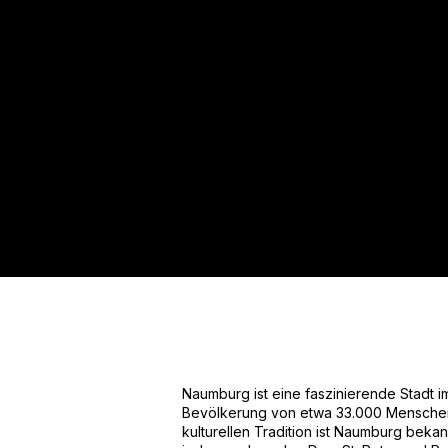
Für mehr Informationen kontakt
Gerne erstellen wir Ihnen ein An
Tel.: +49 (0) 157 30 12 15 08
info@urban8.de
Naumburg ist eine faszinierende Stadt 
Bevölkerung von etwa 33.000 Menschen. 
kulturellen Tradition ist Naumburg bekan