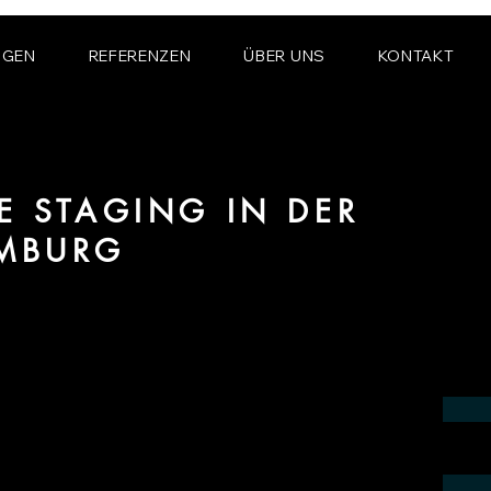
NGEN
REFERENZEN
ÜBER UNS
KONTAKT
E STAGING IN DER
MBURG
ereich Virtual und Digital Home Staging
mburg.