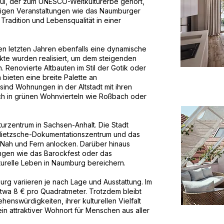
ul, der zum UNESCO-Weltkulturerbe gehört,
ältigen Veranstaltungen wie das Naumburger
 Tradition und Lebensqualität in einer
n letzten Jahren ebenfalls eine dynamische
te wurden realisiert, um dem steigenden
Renovierte Altbauten im Stil der Gotik oder
ieten eine breite Palette an
ind Wohnungen in der Altstadt mit ihren
ch in grünen Wohnvierteln wie Roßbach oder
urzentrum in Sachsen-Anhalt. Die Stadt
ietzsche-Dokumentationszentrum und das
 Nah und Fern anlocken. Darüber hinaus
ungen wie das Barockfest oder das
lturelle Leben in Naumburg bereichern.
rg variieren je nach Lage und Ausstattung. Im
etwa 8 € pro Quadratmeter. Trotzdem bleibt
enswürdigkeiten, ihrer kulturellen Vielfalt
ein attraktiver Wohnort für Menschen aus aller