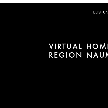
LEISTU
VIRTUAL HOM
REGION NAU
Wir sind URBAN 8 - Studio im B
für Projekte in der Region Nau