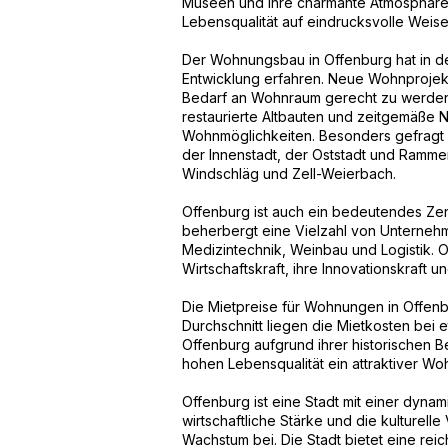
Museen und ihre charmante Atmosphäre. 
Lebensqualität auf eindrucksvolle Weise
Der Wohnungsbau in Offenburg hat in d
Entwicklung erfahren. Neue Wohnprojek
Bedarf an Wohnraum gerecht zu werden
restaurierte Altbauten und zeitgemäße N
Wohnmöglichkeiten. Besonders gefragt 
der Innenstadt, der Oststadt und Ramme
Windschläg und Zell-Weierbach.
Offenburg ist auch ein bedeutendes Zent
beherbergt eine Vielzahl von Unterne
Medizintechnik, Weinbau und Logistik. O
Wirtschaftskraft, ihre Innovationskraft 
Die Mietpreise für Wohnungen in Offenbu
Durchschnitt liegen die Mietkosten bei 
Offenburg aufgrund ihrer historischen Bed
hohen Lebensqualität ein attraktiver W
Offenburg ist eine Stadt mit einer dyn
wirtschaftliche Stärke und die kulturelle
Wachstum bei. Die Stadt bietet eine re