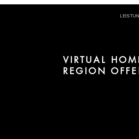
LEISTU
VIRTUAL HOM
REGION OFF
Wir sind URBAN 8 - Studio im B
für Projekte in der Region Offen