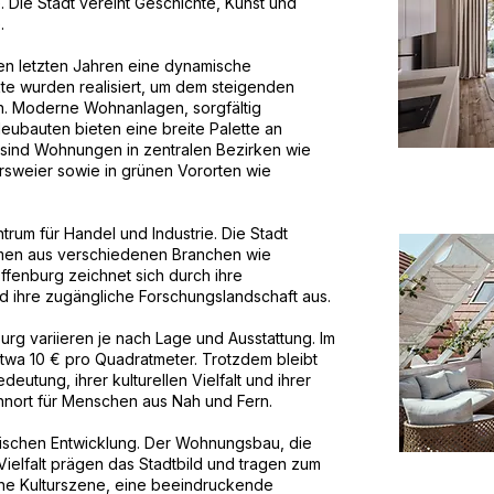
Die Stadt vereint Geschichte, Kunst und
.
en letzten Jahren eine dynamische
te wurden realisiert, um dem steigenden
. Moderne Wohnanlagen, sorgfältig
eubauten bieten eine breite Palette an
sind Wohnungen in zentralen Bezirken wie
rsweier sowie in grünen Vororten wie
rum für Handel und Industrie. Die Stadt
hmen aus verschiedenen Branchen wie
ffenburg zeichnet sich durch ihre
und ihre zugängliche Forschungslandschaft aus.
rg variieren je nach Lage und Ausstattung. Im
etwa 10 € pro Quadratmeter. Trotzdem bleibt
eutung, ihrer kulturellen Vielfalt und ihrer
ohnort für Menschen aus Nah und Fern.
amischen Entwicklung. Der Wohnungsbau, die
 Vielfalt prägen das Stadtbild und tragen zum
iche Kulturszene, eine beeindruckende