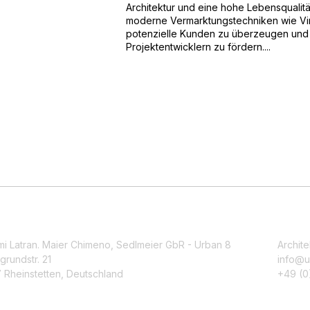
Architektur und eine hohe Lebensqualit
moderne Vermarktungstechniken wie Virt
potenzielle Kunden zu überzeugen und
Projektentwicklern zu fördern....
mi Latran. Maier Chimeno, Sedlmeier GbR - Urban 8
Archite
grundstr. 21
info@u
 Rheinstetten, Deutschland
+49 (0)