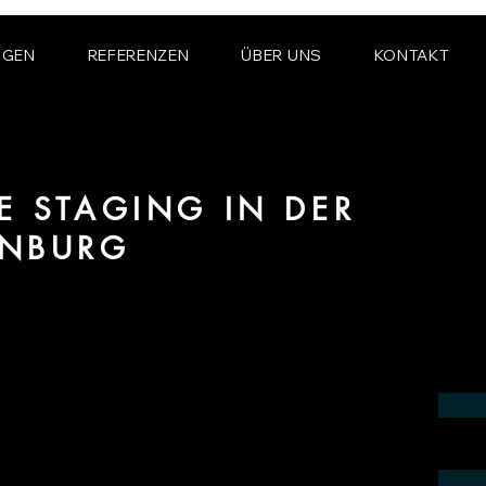
NGEN
REFERENZEN
ÜBER UNS
KONTAKT
E STAGING IN DER
ENBURG
ereich Virtual und Digital Home Staging
burg.