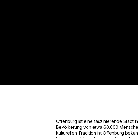
Für mehr Informationen kontakt
Gerne erstellen wir Ihnen ein An
Tel.: +49 (0) 157 30 12 15 08
info@urban8.de
Offenburg ist eine faszinierende Stadt 
Bevölkerung von etwa 60.000 Menschen. 
kulturellen Tradition ist Offenburg bekann