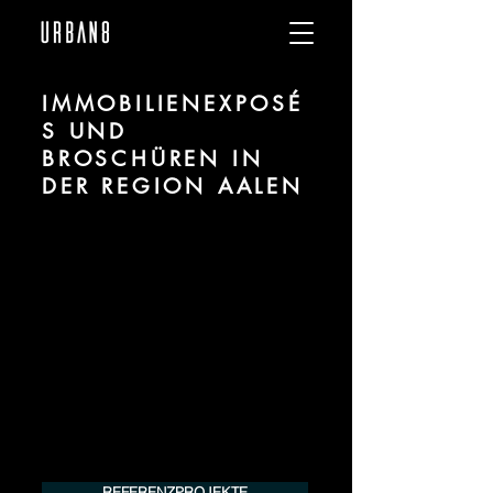
IMMOBILIENEXPOSÉ
S UND
BROSCHÜREN IN
DER REGION AALEN
Wir sind URBAN 8 - Studio im Bereich
Visualisierung und Marketingdesign für
Projekte in der Region Aalen.
Für mehr Informationen kontaktieren Sie
uns telefonisch oder per Mail. Gerne
erstellen wir Ihnen ein Angebot für Ihr
Projekt.
Tel.:
+49 (0) 157 30 12 15 08
info@urban8.de
REFERENZPROJEKTE