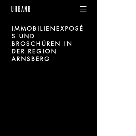
IMMOBILIENEXPOSÉ
S UND
BROSCHÜREN IN
DER REGION
ARNSBERG
Wir sind URBAN 8 - Studio im Bereich
Visualisierung und Marketingdesign für
Projekte in der Region Arnsberg.
Für mehr Informationen kontaktieren Sie
uns telefonisch oder per Mail. Gerne
erstellen wir Ihnen ein Angebot für Ihr
Projekt.
Tel.:
+49 (0) 157 30 12 15 08