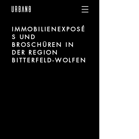
IMMOBILIENEXPOSÉ
S UND
BROSCHÜREN IN
DER REGION
BITTERFELD-WOLFEN
Wir sind URBAN 8 - Studio im Bereich
Visualisierung und Marketingdesign für
Projekte in der Region Bitterfeld-Wolfen.
Für mehr Informationen kontaktieren Sie
uns telefonisch oder per Mail. Gerne
erstellen wir Ihnen ein Angebot für Ihr
Projekt.
Tel.:
+49 (0) 157 30 12 15 08