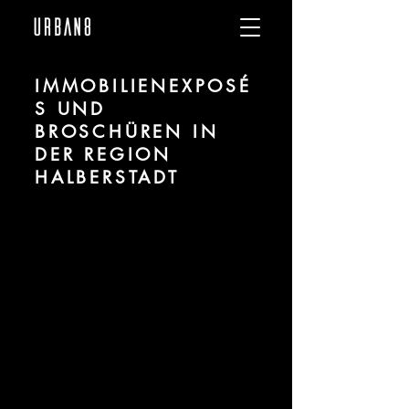
IMMOBILIENEXPOSÉ
S UND
BROSCHÜREN IN
DER REGION
HALBERSTADT
Wir sind URBAN 8 - Studio im Bereich
Visualisierung und Marketingdesign für
Projekte in der Region Halberstadt.
Für mehr Informationen kontaktieren Sie
uns telefonisch oder per Mail. Gerne
erstellen wir Ihnen ein Angebot für Ihr
Projekt.
Tel.:
+49 (0) 157 30 12 15 08