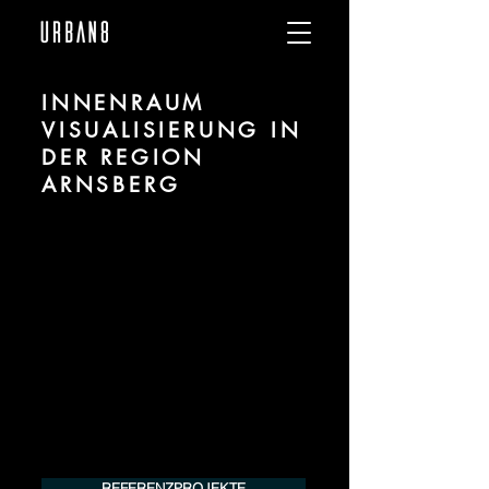
INNENRAUM
VISUALISIERUNG IN
DER REGION
ARNSBERG
Wir sind URBAN 8 - Studio im Bereich 3D
Visualisierung für Innenräume / Interiors
für Projekte in der Region Arnsberg.
Für mehr Informationen kontaktieren Sie
uns telefonisch oder per Mail. Gerne
erstellen wir Ihnen ein Angebot für Ihr
Projekt.
Tel.:
+49 (0) 157 30 12 15 08
info@urban8.de
REFERENZPROJEKTE