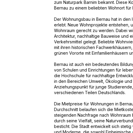
zum Naturpark Barnim bekannt. Diese K
Bernau zu einem beliebten Wohnort für F
Der Wohnungsbau in Bernau hat in den 
erlebt. Neue Wohnprojekte entstehen,
Wohnraum gerecht zu werden. Dabei wi
Architektur, nachhaltige Bauweise und e
Verkehrsmittel gelegt. Beliebte Wohnvier
mit ihren historischen Fachwerkhäuser
grünen Vororte mit Einfamilienhäusern u
Bernau ist auch ein bedeutendes Bildung
von Schulen und Einrichtungen für lebe
die Hochschule für nachhaltige Entwick
in den Bereichen Umwelt, Ökologie und N
Anziehungspunkt für junge Studierende
verschiedenen Teilen Deutschlands.
Die Mietpreise für Wohnungen in Bernau 
Durchschnitt belaufen sich die Mietkost
steigenden Nachfrage nach Wohnraum ble
durch seine Vielfalt, seine Naturverbun
besticht. Die Stadt entwickelt sich steti
und Moderne, die sowohl Einheimische