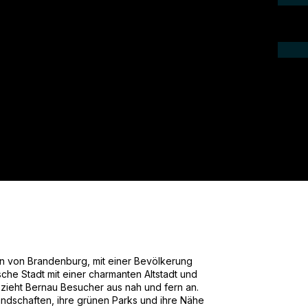
ieren Sie uns telefonisch oder per Mail.
gebot für Ihr Projekt.
den von Brandenburg, mit einer Bevölkerung
sche Stadt mit einer charmanten Altstadt und
 zieht Bernau Besucher aus nah und fern an.
Landschaften, ihre grünen Parks und ihre Nähe