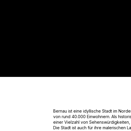
Für mehr Informationen kontakt
Gerne erstellen wir Ihnen ein An
Tel.: +49 (0) 157 30 12 15 08
info@urban8.de
Bernau ist eine idyllische Stadt im Nor
von rund 40.000 Einwohnern. Als histori
einer Vielzahl von Sehenswürdigkeiten,
Die Stadt ist auch für ihre malerischen 