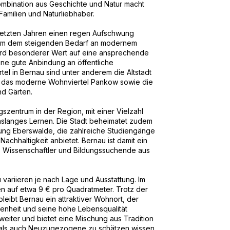
ombination aus Geschichte und Natur macht
amilien und Naturliebhaber.
letzten Jahren einen regen Aufschwung
 um dem steigenden Bedarf an modernem
rd besonderer Wert auf eine ansprechende
ine gute Anbindung an öffentliche
tel in Bernau sind unter anderem die Altstadt
n, das moderne Wohnviertel Pankow sowie die
nd Gärten.
szentrum in der Region, mit einer Vielzahl
nslanges Lernen. Die Stadt beheimatet zudem
lung Eberswalde, die zahlreiche Studiengänge
achhaltigkeit anbietet. Bernau ist damit ein
, Wissenschaftler und Bildungssuchende aus
variieren je nach Lage und Ausstattung. Im
en auf etwa 9 € pro Quadratmeter. Trotz der
ibt Bernau ein attraktiver Wohnort, der
denheit und seine hohe Lebensqualität
g weiter und bietet eine Mischung aus Tradition
 als auch Neuzugezogene zu schätzen wissen.