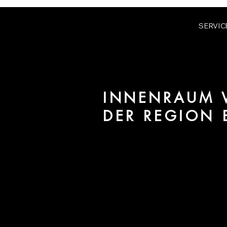
SERVIC
INNENRAUM V
DER REGION 
Wir sind URBAN 8 - Studio im B
/ Interiors für Projekte in der R