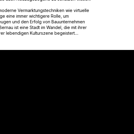
moderne Vermarktungstechniken wie virtuelle
 eine immer wichtigere Rolle, um
zeugen und den Erfolg von Bauunternehmen
ernau ist eine Stadt im Wandel, die mit ihrer
rer lebendigen Kulturszene begeistert....