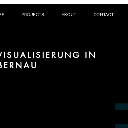
ES
PROJECTS
ABOUT
CONTACT
ISUALISIERUNG IN
BERNAU
ereich 3D Visualisierung für Innenräume
egion Bernau.