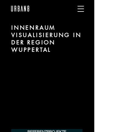
INNENRAUM
VISUALISIERUNG IN
DER REGION
WUPPERTAL
Wir sind URBAN 8 - Studio im Bereich 3D
Visualisierung für Innenräume / Interiors
für Projekte in der Region Wuppertal.
Für mehr Informationen kontaktieren Sie
uns telefonisch oder per Mail. Gerne
erstellen wir Ihnen ein Angebot für Ihr
Projekt.
Tel.:
+49 (0) 157 30 12 15 08
info@urban8.de
REFERENZPROJEKTE