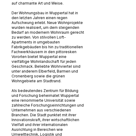
auf charmante Art und Weise.
Der Wohnungsbau in Wuppertal hat in
den letzten Jahren einen regen
Aufschwung erlebt. Neue Wohnprojekte
wurden realisiert, um dem steigenden
Bedarf an modernem Wohnraum gerecht
zu werden. Von stilvollen Loft-
Apartments in umgebauten
Fabrikgebäuden bis hin zu traditionellen
Fachwerkhäusern in den pittoresken
Vororten bietet Wuppertal eine
vielfältige Wohnlandschaft für jeden
Geschmack. Beliebte Wohnviertel sind
unter anderem Elberfeld, Barmen und
Cronenberg sowie die grünen
Wohngebiete am Stadtrand.
Als bedeutendes Zentrum für Bildung
und Forschung beheimatet Wuppertal
eine renommierte Universität sowie
zahlreiche Forschungseinrichtungen und
Unternehmen aus verschiedenen
Branchen. Die Stadt punktet mit ihrer
Innovationskraft, ihrer wirtschaftlichen
Vielfalt und ihrer internationalen
Ausrichtung in Bereichen wie
Umwelttechnik, Logistik und