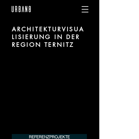
ARCHITEKTURVISUA
LISIERUNG IN DER
REGION TERNITZ
Wir sind URBAN 8 - 3D-Studio im Bereich
fotorealistischer Visualisierung für
Architektur und Immobilien in der Region
Ternitz.
Für mehr Informationen kontaktieren Sie
uns telefonisch oder per Mail. Gerne
erstellen wir Ihnen ein Angebot für Ihr
Projekt.
Tel.:
+49 (0) 157 30 12 15 08
info@urban8.de
REFERENZPROJEKTE