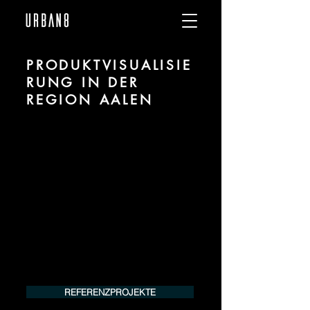
PRODUKTVISUALISIE
RUNG IN DER
REGION AALEN
Wir sind URBAN 8 - Studio im Bereich
Produktvisualisierung und CGI für
Projekte in der Region Aalen.
Für mehr Informationen kontaktieren Sie
uns telefonisch oder per Mail. Gerne
erstellen wir Ihnen ein Angebot für Ihr
Projekt.
Tel.:
+49 (0) 157 30 12 15 08
info@urban8.de
REFERENZPROJEKTE