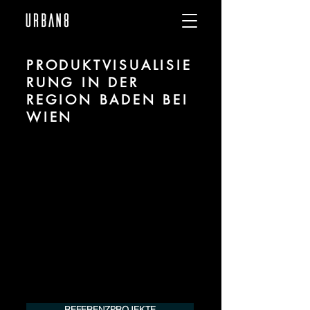
PRODUKTVISUALISIE
RUNG IN DER
REGION BADEN BEI
WIEN
Wir sind URBAN 8 - Studio im Bereich
Produktvisualisierung und CGI für
Projekte in der Region Baden bei Wien.
Für mehr Informationen kontaktieren Sie
uns telefonisch oder per Mail. Gerne
erstellen wir Ihnen ein Angebot für Ihr
Projekt.
Tel.:
+49 (0) 157 30 12 15 08
info@urban8.de
REFERENZPROJEKTE