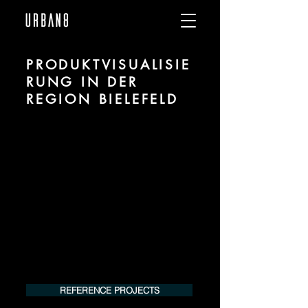
PRODUKTVISUALISIE
RUNG IN DER
REGION BIELEFELD
Wir sind URBAN 8 - Studio im Bereich
Produktvisualisierung und CGI für
Projekte in der Region Bielefeld.
Für mehr Informationen kontaktieren Sie
uns telefonisch oder per Mail. Gerne
erstellen wir Ihnen ein Angebot für Ihr
Projekt.
Tel.:
+49 (0) 157 30 12 15 08
info@urban8.de
REFERENCE PROJECTS