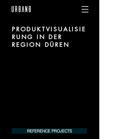
PRODUKTVISUALISIE
RUNG IN DER
REGION DÜREN
Wir sind URBAN 8 - Studio im Bereich
Produktvisualisierung und CGI für
Projekte in der Region Düren.
Für mehr Informationen kontaktieren Sie
uns telefonisch oder per Mail. Gerne
erstellen wir Ihnen ein Angebot für Ihr
Projekt.
Tel.:
+49 (0) 157 30 12 15 08
info@urban8.de
REFERENCE PROJECTS