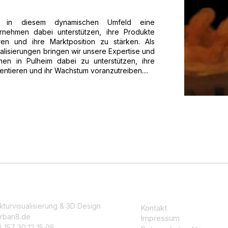
elen in diesem dynamischen Umfeld eine
rnehmen dabei unterstützen, ihre Produkte
ren und ihre Marktposition zu stärken. Als
ualisierungen bringen wir unsere Expertise und
n in Pulheim dabei zu unterstützen, ihre
ntieren und ihr Wachstum voranzutreiben....
kturvisualisierung & 3D Design
Kontakt
rban8.de
Impressum
 157 30 12 15 08