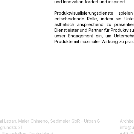
und Innovation fördert und inspiriert.
Produktvisualisierungsdienste spi
entscheidende Rolle, indem sie Unte
ästhetisch ansprechend zu präsentie
Dienstleister und Partner für Produktvis
unser Engagement ein, um Unternehme
Produkte mit maximaler Wirkung zu präse
mi Latran. Maier Chimeno, Sedlmeier GbR - Urban 8
Archite
grundstr. 21
info@u
 Rheinstetten, Deutschland
+49 (0)