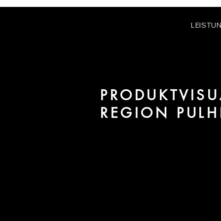
LEISTU
PRODUKTVISU
REGION PULH
Wir sind URBAN 8 - Studio im B
Projekte in der Region Pulheim.