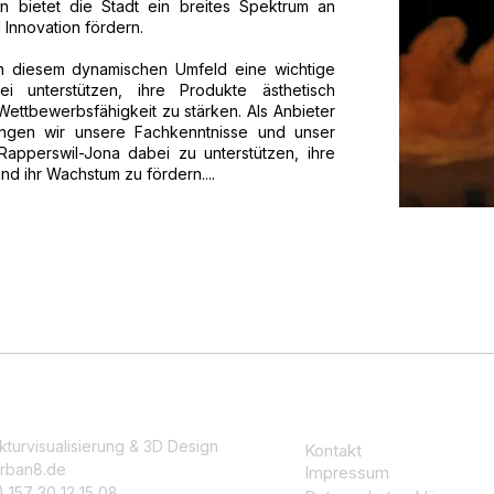
en bietet die Stadt ein breites Spektrum an
nd Innovation fördern.
 in diesem dynamischen Umfeld eine wichtige
 unterstützen, ihre Produkte ästhetisch
ettbewerbsfähigkeit zu stärken. Als Anbieter
ringen wir unsere Fachkenntnisse und unser
apperswil-Jona dabei zu unterstützen, ihre
nd ihr Wachstum zu fördern....
kturvisualisierung & 3D Design
Kontakt
rban8.de
Impressum
 157 30 12 15 08