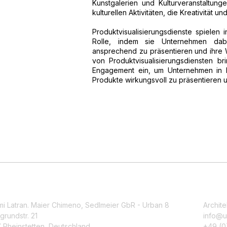
Kunstgalerien und Kulturveranstaltung
kulturellen Aktivitäten, die Kreativität u
Produktvisualisierungsdienste spielen
Rolle, indem sie Unternehmen dabei
ansprechend zu präsentieren und ihre W
von Produktvisualisierungsdiensten b
Engagement ein, um Unternehmen in R
Produkte wirkungsvoll zu präsentieren u
mi Latran. Maier Chimeno, Sedlmeier GbR - Urban 8
Archite
grundstr. 21
info@u
 Rheinstetten, Deutschland
+49 (0)