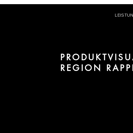
LEISTU
PRODUKTVISU
REGION RAPP
Wir sind URBAN 8 - Studio im B
Projekte in der Region Rappersw