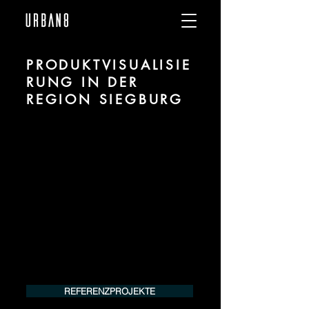
PRODUKTVISUALISIE
RUNG IN DER
REGION SIEGBURG
Wir sind URBAN 8 - Studio im Bereich
Produktvisualisierung und CGI für
Projekte in der Region Siegburg.
Für mehr Informationen kontaktieren Sie
uns telefonisch oder per Mail. Gerne
erstellen wir Ihnen ein Angebot für Ihr
Projekt.
Tel.:
+49 (0) 157 30 12 15 08
info@urban8.de
REFERENZPROJEKTE