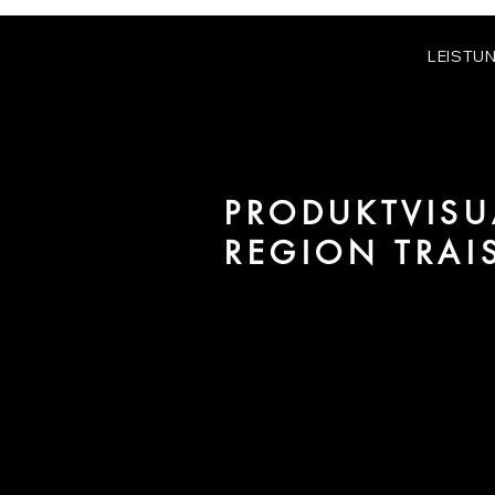
LEISTU
PRODUKTVISU
REGION TRAI
Wir sind URBAN 8 - Studio im B
Projekte in der Region Traiskirc