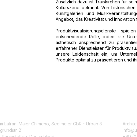
Zusätzlich dazu ist Traiskirchen für sein
Kulturszene bekannt. Von historische
Kunstgalerien und Musikveranstaltung
Angebot, das Kreativität und Innovation f
Produktvisualisierungsdienste spi
entscheidende Rolle, indem sie Unte
ästhetisch ansprechend zu präsentie
erfahrener Dienstleister für Produktvi
unsere Leidenschaft ein, um Unterne
Produkte optimal zu präsentieren und ih
mi Latran. Maier Chimeno, Sedlmeier GbR - Urban 8
Archite
grundstr. 21
info@u
 Rheinstetten, Deutschland
+49 (0)