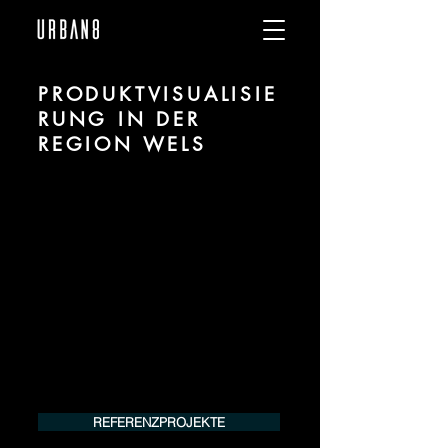
PRODUKTVISUALISIE
RUNG IN DER
REGION WELS
Wir sind URBAN 8 - Studio im Bereich
Produktvisualisierung und CGI für
Projekte in der Region Wels.
Für mehr Informationen kontaktieren Sie
uns telefonisch oder per Mail. Gerne
erstellen wir Ihnen ein Angebot für Ihr
Projekt.
Tel.:
+49 (0) 157 30 12 15 08
info@urban8.de
REFERENZPROJEKTE