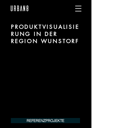
PRODUKTVISUALISIE
RUNG IN DER
REGION WUNSTORF
Wir sind URBAN 8 - Studio im Bereich
Produktvisualisierung und CGI für
Projekte in der Region Wunstorf.
Für mehr Informationen kontaktieren Sie
uns telefonisch oder per Mail. Gerne
erstellen wir Ihnen ein Angebot für Ihr
Projekt.
Tel.:
+49 (0) 157 30 12 15 08
info@urban8.de
REFERENZPROJEKTE