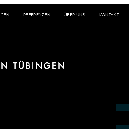
NGEN
REFERENZEN
ÜBER UNS
KONTAKT
ON TÜBINGEN
im Bereich fotorealistischer Renderings
in der Region Tübingen.