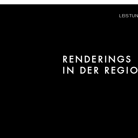
LEISTU
RENDERINGS
IN DER REGI
Wir sind
URBAN 8
- 3D-Studio 
für Architektur und Immobilien 