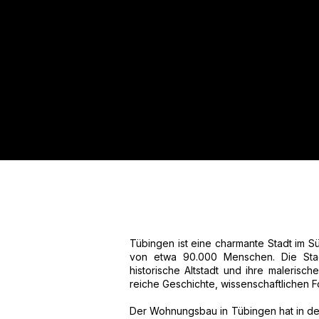
Für mehr Informationen kont
Mail. Gerne erstellen wir Ihnen
Tel.: +49 (0) 157 30 12 15 08
info@urban8.de
Tübingen ist eine charmante Stadt im 
von etwa 90.000 Menschen. Die Stadt 
historische Altstadt und ihre maleris
reiche Geschichte, wissenschaftlichen F
Der Wohnungsbau in Tübingen hat in den