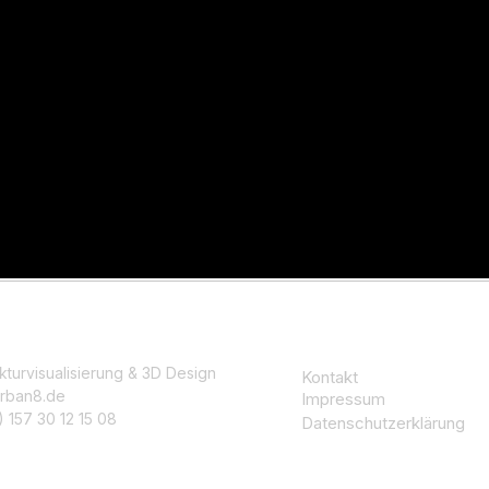
kturvisualisierung & 3D Design
Kontakt
rban8.de
Impressum
 157 30 12 15 08
Datenschutzerklärung