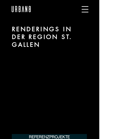
RENDERINGS IN
DER REGION ST.
GALLEN
Wir sind URBAN 8 - 3D-Studio im Bereich
fotorealistischer Renderings für
Architektur und Immobilien in der Region
St. Gallen.
Für mehr Informationen kontaktieren Sie
uns telefonisch oder per Mail. Gerne
erstellen wir Ihnen ein Angebot für Ihr
Projekt.
Tel.:
+49 (0) 157 30 12 15 08
info@urban8.de
REFERENZPROJEKTE