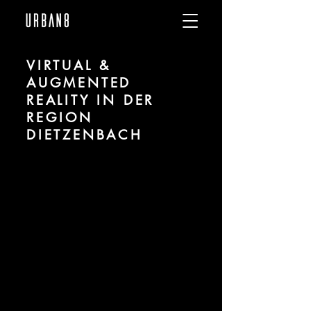
VIRTUAL &
AUGMENTED
REALITY IN DER
REGION
DIETZENBACH
Wir sind URBAN 8 - Studio für Virtual und
Augmented Reality zu Projekten in der
Region Dietzenbach.
Für mehr Informationen kontaktieren Sie
uns telefonisch oder per Mail. Gerne
erstellen wir Ihnen ein Angebot für Ihr
Projekt.
Tel.:
+49 (0) 157 30 12 15 08