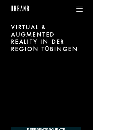
VIRTUAL &
AUGMENTED
REALITY IN DER
REGION TÜBINGEN
Wir sind URBAN 8 - Studio für Virtual und
Augmented Reality zu Projekten in der
Region Tübingen.
Für mehr Informationen kontaktieren Sie
uns telefonisch oder per Mail. Gerne
erstellen wir Ihnen ein Angebot für Ihr
Projekt.
Tel.:
+49 (0) 157 30 12 15 08
info@urban8.de
REFERENZPROJEKTE