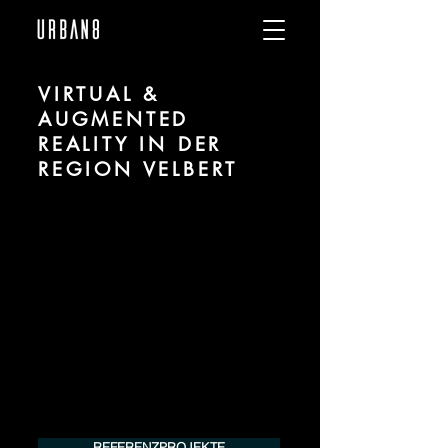
VIRTUAL &
AUGMENTED
REALITY IN DER
REGION VELBERT
Wir sind URBAN 8 - Studio für Virtual und
Augmented Reality zu Projekten in der
Region Velbert.
Für mehr Informationen kontaktieren Sie
uns telefonisch oder per Mail. Gerne
erstellen wir Ihnen ein Angebot für Ihr
Projekt.
Tel.:
+49 (0) 157 30 12 15 08
info@urban8.de
REFERENZPROJEKTE