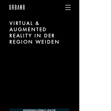
VIRTUAL &
AUGMENTED
REALITY IN DER
REGION WEIDEN
Wir sind URBAN 8 - Studio für Virtual und
Augmented Reality zu Projekten in der
Region Weiden.
Für mehr Informationen kontaktieren Sie
uns telefonisch oder per Mail. Gerne
erstellen wir Ihnen ein Angebot für Ihr
Projekt.
Tel.:
+49 (0) 157 30 12 15 08
info@urban8.de
REFERENZPROJEKTE