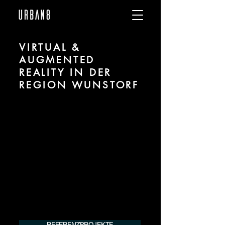
VIRTUAL &
AUGMENTED
REALITY IN DER
REGION WUNSTORF
Wir sind URBAN 8 - Studio für Virtual und
Augmented Reality zu Projekten in der
Region Wunstorf.
Für mehr Informationen kontaktieren Sie
uns telefonisch oder per Mail. Gerne
erstellen wir Ihnen ein Angebot für Ihr
Projekt.
Tel.:
+49 (0) 157 30 12 15 08
info@urban8.de
REFERENZPROJEKTE