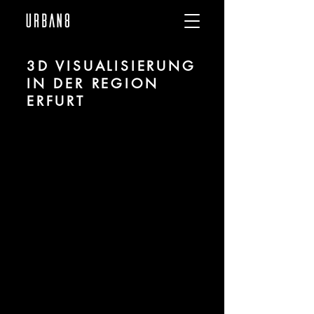
3D VISUALISIERUNG
IN DER REGION
ERFURT
Wir sind URBAN 8 - 3D-Studio im
Bereich fotorealistischer Visualisierung
für Architektur und Immobilien in der
Region Erfurt.
Für mehr Informationen kontaktieren Sie
uns telefonisch oder per Mail. Gerne
erstellen wir Ihnen ein Angebot für Ihr
Projekt.