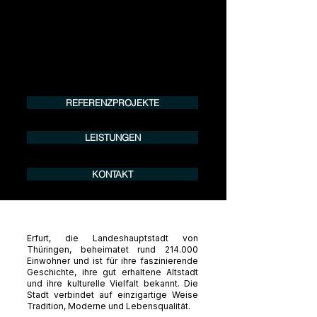
Tel.:
+49 (0) 157 30 12 15 08
info@urban8.de
REFERENZPROJEKTE
LEISTUNGEN
KONTAKT
Erfurt, die Landeshauptstadt von
Thüringen, beheimatet rund 214.000
Einwohner und ist für ihre faszinierende
Geschichte, ihre gut erhaltene Altstadt
und ihre kulturelle Vielfalt bekannt. Die
Stadt verbindet auf einzigartige Weise
Tradition, Moderne und Lebensqualität.