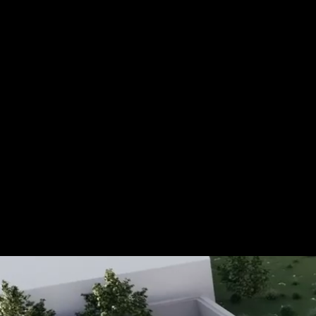
Für mehr Informationen kontakt
Gerne erstellen wir Ihnen ein An
Tel.: +49 (0) 157 30 12 15 08
info@urban8.de