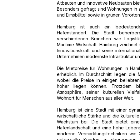
Altbauten und innovative Neubauten bie
Besonders gefragt sind Wohnungen in ze
und Eimsbüttel sowie in grünen Vororten
Hamburg ist auch ein bedeutendes
Hafenstandort. Die Stadt beherbe
verschiedenen Branchen wie Logistik
Maritime Wirtschaft. Hamburg zeichnet s
Innovationskraft und seine internatio
Unternehmen modernste Infrastruktur u
Die Mietpreise für Wohnungen in Hamb
erheblich. Im Durchschnitt liegen die
wobei die Preise in einigen beliebten
höher liegen können. Trotzdem bl
Atmosphäre, seiner kulturellen Vielf
Wohnort für Menschen aus aller Welt.
Hamburg ist eine Stadt mit einer dyn
wirtschaftliche Stärke und die kulturell
Wachstum bei. Die Stadt bietet eine
Hafenlandschaft und eine hohe Lebens
moderne Vermarktungstechniken wie 3D
potenzielle Kunden zu überzeugen