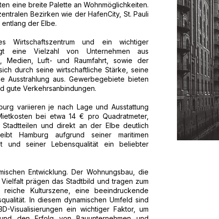
ten eine breite Palette an Wohnmöglichkeiten.
ntralen Bezirken wie der HafenCity, St. Pauli
 entlang der Elbe.
 Wirtschaftszentrum und ein wichtiger
rgt eine Vielzahl von Unternehmen aus
, Medien, Luft- und Raumfahrt, sowie der
ich durch seine wirtschaftliche Stärke, seine
nale Ausstrahlung aus. Gewerbegebiete bieten
nd gute Verkehrsanbindungen.
urg variieren je nach Lage und Ausstattung
 Mietkosten bei etwa 14 € pro Quadratmeter,
 Stadtteilen und direkt an der Elbe deutlich
eibt Hamburg aufgrund seiner maritimen
alt und seiner Lebensqualität ein beliebter
amischen Entwicklung. Der Wohnungsbau, die
e Vielfalt prägen das Stadtbild und tragen zum
 reiche Kulturszene, eine beeindruckende
qualität. In diesem dynamischen Umfeld sind
-Visualisierungen ein wichtiger Faktor, um
 und den Erfolg von Bauunternehmen und