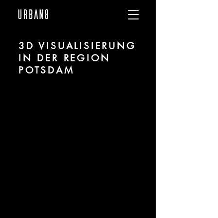
3D VISUALISIERUNG
IN DER REGION
POTSDAM
Wir sind URBAN 8 - 3D-Studio im
Bereich fotorealistischer Visualisierung
für Architektur und Immobilien in der
Region Potsdam.
Für mehr Informationen kontaktieren Sie
uns telefonisch oder per Mail. Gerne
erstellen wir Ihnen ein Angebot für Ihr
Projekt.
Tel.:
+49 (0) 157 30 12 15 08
info@urban8.de