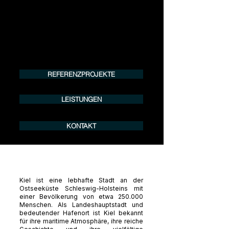
Tel.:
+49 (0) 157 30 12 15 08
info@urban8.de
REFERENZPROJEKTE
LEISTUNGEN
KONTAKT
Kiel ist eine lebhafte Stadt an der
Ostseeküste Schleswig-Holsteins mit
einer Bevölkerung von etwa 250.000
Menschen. Als Landeshauptstadt und
bedeutender Hafenort ist Kiel bekannt
für ihre maritime Atmosphäre, ihre reiche