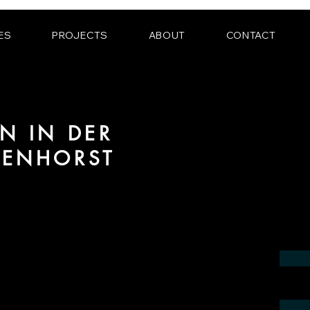
ES
PROJECTS
ABOUT
CONTACT
N IN DER
MENHORST
ereich 3D Animation für Architektur und
nhorst.