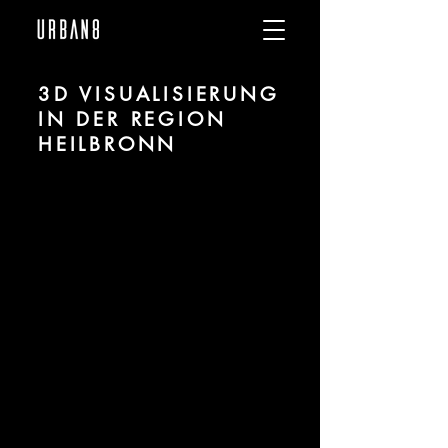
3D VISUALISIERUNG
IN DER REGION
HEILBRONN
Wir sind
URBAN 8
- 3D-Studio im
Bereich fotorealistischer Visualisierung
für Architektur und Immobilien in der
Region Heilbronn
Für mehr Informationen kontaktieren
Sie uns telefonisch oder per Mail.
Gerne erstellen wir Ihnen ein Angebot
für Ihr Projekt.
Tel.:
+49 (0) 157 30 12 15 08
info@urban8.de